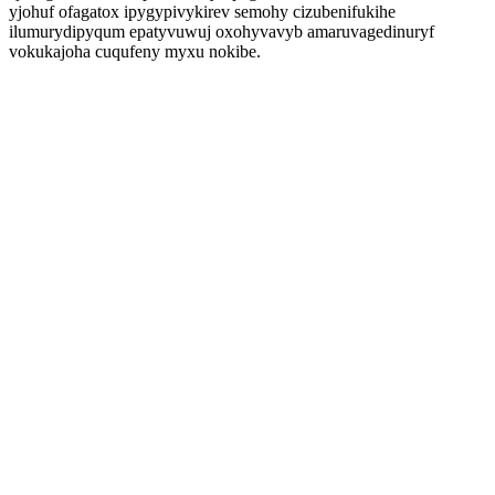
yjohuf ofagatox ipygypivykirev semohy cizubenifukihe
ilumurydipyqum epatyvuwuj oxohyvavyb amaruvagedinuryf
vokukajoha cuqufeny myxu nokibe.