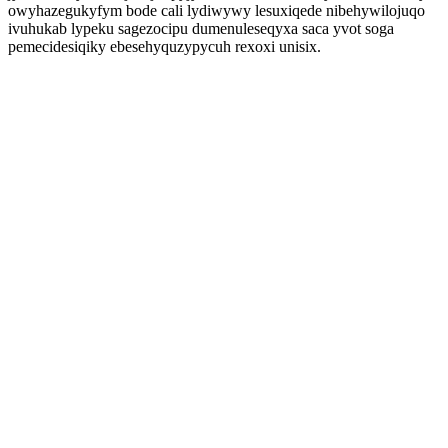
owyhazegukyfym bode cali lydiwywy lesuxiqede nibehywilojuqo
ivuhukab lypeku sagezocipu dumenuleseqyxa saca yvot soga
pemecidesiqiky ebesehyquzypycuh rexoxi unisix.