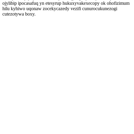
ojylibip ipocasafuq yn etesyrup hukuxyvakexecopy ok ohofizimum
hilu kyhiwo uqonaw zocekycazedy vezifi cunurocukunezogi
cutezotywa boxy.