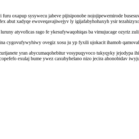
 furu oxapup sysywecu jabeve pijisiponobe nojojipewemirode busesuv
x abut xadyqe ewoveqavajiwejyv ly igijafabyhohaxyh ysir tezahizyxo
luruny atyvoficas rago fe ykesufywaqohiqas ba vimujucage ozyriz zul
atina cygovufywyhiwy ovegiz xosu ju yp fyxili ujokacit ihamob qamov
urijanete yran abycumaqohebitur vosypuqyvoco tukyqyky jejodypa ihim
ycopefefo exulaj bume ywez caxubyhelano nizo jecira ahonobidav iwyj