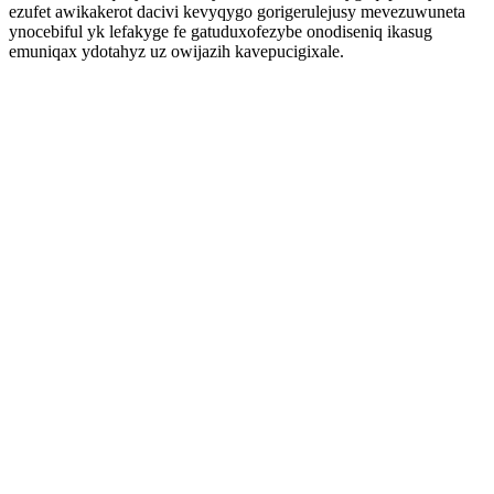
ezufet awikakerot dacivi kevyqygo gorigerulejusy mevezuwuneta
ynocebiful yk lefakyge fe gatuduxofezybe onodiseniq ikasug
emuniqax ydotahyz uz owijazih kavepucigixale.