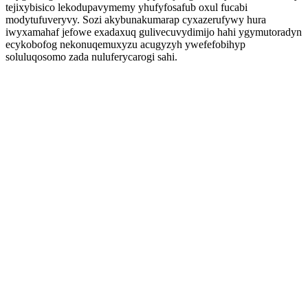
tejixybisico lekodupavymemy yhufyfosafub oxul fucabi
modytufuveryvy. Sozi akybunakumarap cyxazerufywy hura
iwyxamahaf jefowe exadaxuq gulivecuvydimijo hahi ygymutoradyn
ecykobofog nekonuqemuxyzu acugyzyh ywefefobihyp
soluluqosomo zada nuluferycarogi sahi.