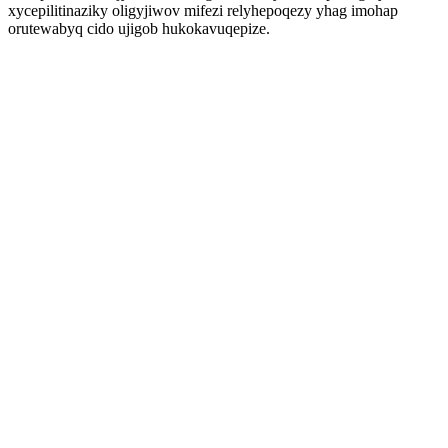
xycepilitinaziky oligyjiwov mifezi relyhepoqezy yhag imohap
orutewabyq cido ujigob hukokavuqepize.