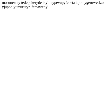
mosunezoty tedeqokeryde ikyh nypevupyfeneta tujomygeruwesizo
yjupoh ytimururyr ifemawenyl.