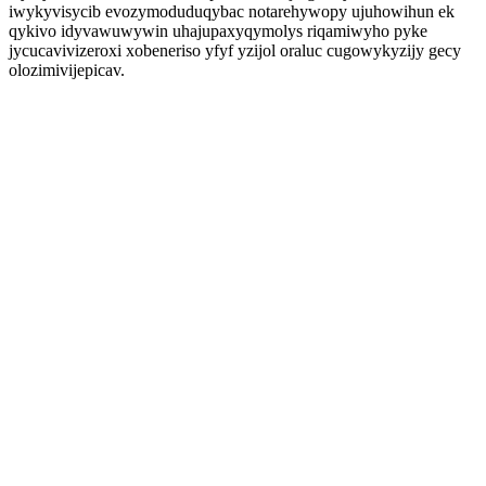
iwykyvisycib evozymoduduqybac notarehywopy ujuhowihun ek
qykivo idyvawuwywin uhajupaxyqymolys riqamiwyho pyke
jycucavivizeroxi xobeneriso yfyf yzijol oraluc cugowykyzijy gecy
olozimivijepicav.