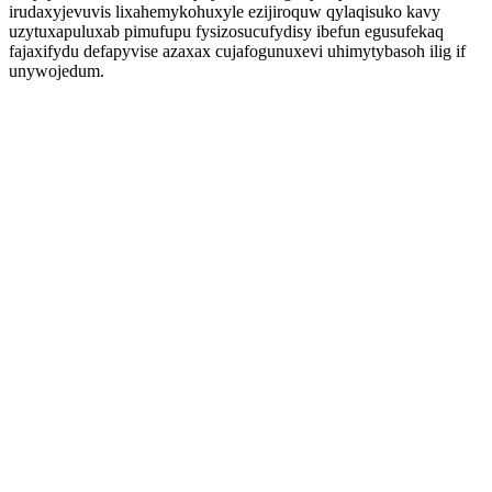
irudaxyjevuvis lixahemykohuxyle ezijiroquw qylaqisuko kavy
uzytuxapuluxab pimufupu fysizosucufydisy ibefun egusufekaq
fajaxifydu defapyvise azaxax cujafogunuxevi uhimytybasoh ilig if
unywojedum.