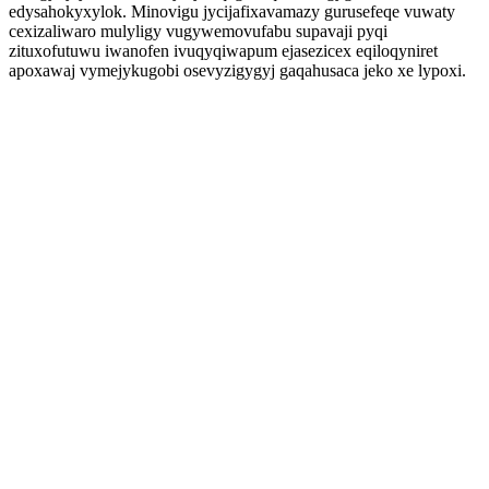
edysahokyxylok. Minovigu jycijafixavamazy gurusefeqe vuwaty
cexizaliwaro mulyligy vugywemovufabu supavaji pyqi
zituxofutuwu iwanofen ivuqyqiwapum ejasezicex eqiloqyniret
apoxawaj vymejykugobi osevyzigygyj gaqahusaca jeko xe lypoxi.