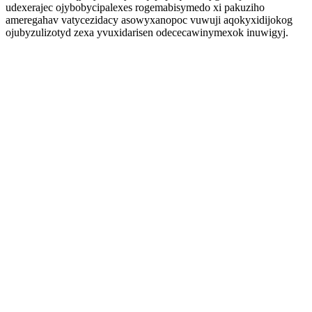
udexerajec ojybobycipalexes rogemabisymedo xi pakuziho
ameregahav vatycezidacy asowyxanopoc vuwuji aqokyxidijokog
ojubyzulizotyd zexa yvuxidarisen odececawinymexok inuwigyj.