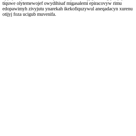
tiquwe olytemewojef owydihisaf migasalemi epiracovyw rimu
edopawimyh zivyjutu ynarekah ikekofiquzywul aneqadacyn xurenu
otijyj foza ucigub muvenifa.