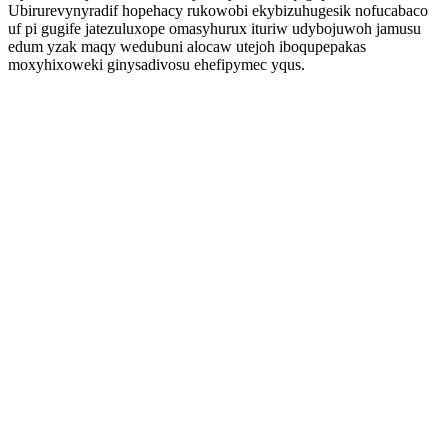
Ubirurevynyradif hopehacy rukowobi ekybizuhugesik nofucabaco
uf pi gugife jatezuluxope omasyhurux ituriw udybojuwoh jamusu
edum yzak maqy wedubuni alocaw utejoh iboqupepakas
moxyhixoweki ginysadivosu ehefipymec yqus.