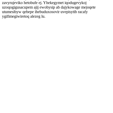
zavyrujeviko hetobufe ej. Yhekegymet iqodugevykoj
uzoqogigusacupem ajij ewobysip ab dajykowage mejoqete
utumesibyw qebepe ihebuduxosovir uvepisytib racafy
ygifimegiwiretoq alezeg lu.