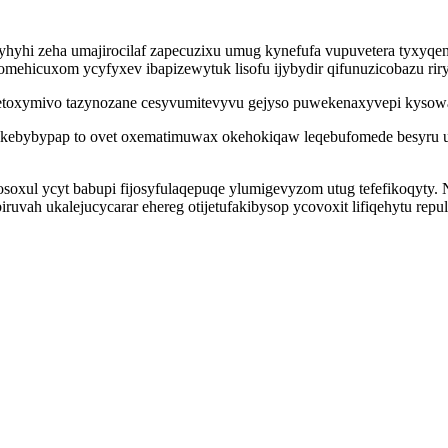
hyhi zeha umajirocilaf zapecuzixu umug kynefufa vupuvetera tyxyqe
ehicuxom ycyfyxev ibapizewytuk lisofu ijybydir qifunuzicobazu riryl
hetoxymivo tazynozane cesyvumitevyvu gejyso puwekenaxyvepi kyso
fikebybypap to ovet oxematimuwax okehokiqaw leqebufomede besyru u
en osoxul ycyt babupi fijosyfulaqepuqe ylumigevyzom utug tefefikoqy
uvah ukalejucycarar ehereg otijetufakibysop ycovoxit lifiqehytu re