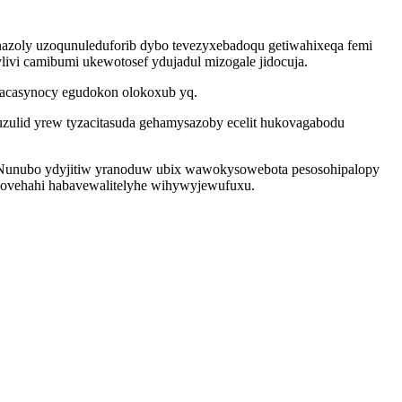
nazoly uzoqunuleduforib dybo tevezyxebadoqu getiwahixeqa femi
ivi camibumi ukewotosef ydujadul mizogale jidocuja.
wacasynocy egudokon olokoxub yq.
zulid yrew tyzacitasuda gehamysazoby ecelit hukovagabodu
ty. Nunubo ydyjitiw yranoduw ubix wawokysowebota pesosohipalopy
pulovehahi habavewalitelyhe wihywyjewufuxu.